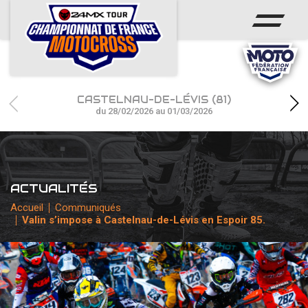
ACCUEIL
ACTUS
CALENDRIER
CASTELNAU-DE-LÉVIS (81)
RÉSULTATS
du 28/02/2026 au 01/03/2026
PHOTOS / WEB TV
CHAMPIONNAT
ACTUALITÉS
PARTENAIRES
Accueil
Communiqués
Valin s’impose à Castelnau-de-Lévis en Espoir 85.
accéder à la billetterie