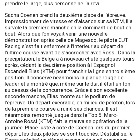
prendre le large, plus personne ne l’a revu.
Sacha Coenen prend la deuxième place de l’épreuve.
Impressionnant de vitesse et d’aisance sur sa KTM, il a
survolé la première manche en la dominant de bout en
bout. Alors que l’on voyait venir une nouvelle
démonstration après celle de Magescq, le pilote CJT
Racing s’est fait enfermer à l’intérieur au départ de
l’ultime course avant de s’accrocher avec Rossi. Dans la
précipitation, le Belge a à nouveau chuté quelques tours
après, cédant la deuxième position à l’Espagnol
Escandell Elias (KTM) pour franchir la ligne en troisième
position. Il conserve néanmoins la plaque rouge de
leader et a montré que, même sur le dur, il était un ton
au dessus de la concurrence. Grâce à son excellente
seconde manche, Elias monte sur le podium de
l’épreuve. Un départ exécrable, en milieu de peloton, lors
de la première course a ruiné ses chances. Il est
néanmoins remonté jusque dans le Top 5. Marc-
Antoine Rossi (KTM) fait la mauvaise opération de la
journée. Placé juste à côté de Coenen lors du premier
départ, les deux pilotes se sont touchés. Déstabilisé, le
Corse a réalisé un départ moyen puis a dû cravacher