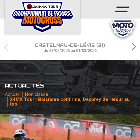
ACCUEIL
ACTUS
CALENDRIER
CASTELNAU-DE-LÉVIS (81)
RÉSULTATS
du 28/02/2026 au 01/03/2026
PHOTOS / WEB TV
CHAMPIONNAT
ACTUALITÉS
PARTENAIRES
Accueil
Non classé
24MX Tour : Boisramé confirme, Desprey de retour au
top !
accéder à la billetterie