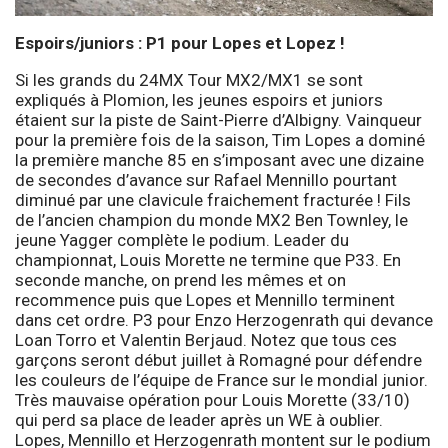
Espoirs/juniors : P1 pour Lopes et Lopez !
Si les grands du 24MX Tour MX2/MX1 se sont
expliqués à Plomion, les jeunes espoirs et juniors
étaient sur la piste de Saint-Pierre d’Albigny. Vainqueur
pour la première fois de la saison, Tim Lopes a dominé
la première manche 85 en s’imposant avec une dizaine
de secondes d’avance sur Rafael Mennillo pourtant
diminué par une clavicule fraichement fracturée ! Fils
de l’ancien champion du monde MX2 Ben Townley, le
jeune Yagger complète le podium. Leader du
championnat, Louis Morette ne termine que P33. En
seconde manche, on prend les mêmes et on
recommence puis que Lopes et Mennillo terminent
dans cet ordre. P3 pour Enzo Herzogenrath qui devance
Loan Torro et Valentin Berjaud. Notez que tous ces
garçons seront début juillet à Romagné pour défendre
les couleurs de l’équipe de France sur le mondial junior.
Très mauvaise opération pour Louis Morette (33/10)
qui perd sa place de leader après un WE à oublier.
Lopes, Mennillo et Herzogenrath montent sur le podium