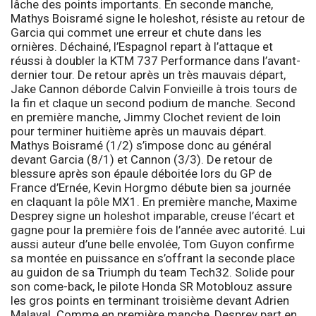
lâche des points importants. En seconde manche,
Mathys Boisramé signe le holeshot, résiste au retour de
Garcia qui commet une erreur et chute dans les
ornières. Déchainé, l’Espagnol repart à l’attaque et
réussi à doubler la KTM 737 Performance dans l’avant-
dernier tour. De retour après un très mauvais départ,
Jake Cannon déborde Calvin Fonvieille à trois tours de
la fin et claque un second podium de manche. Second
en première manche, Jimmy Clochet revient de loin
pour terminer huitième après un mauvais départ.
Mathys Boisramé (1/2) s’impose donc au général
devant Garcia (8/1) et Cannon (3/3). De retour de
blessure après son épaule déboitée lors du GP de
France d’Ernée, Kevin Horgmo débute bien sa journée
en claquant la pôle MX1. En première manche, Maxime
Desprey signe un holeshot imparable, creuse l’écart et
gagne pour la première fois de l’année avec autorité. Lui
aussi auteur d’une belle envolée, Tom Guyon confirme
sa montée en puissance en s’offrant la seconde place
au guidon de sa Triumph du team Tech32. Solide pour
son come-back, le pilote Honda SR Motoblouz assure
les gros points en terminant troisième devant Adrien
Malaval. Comme en première manche, Desprey part en