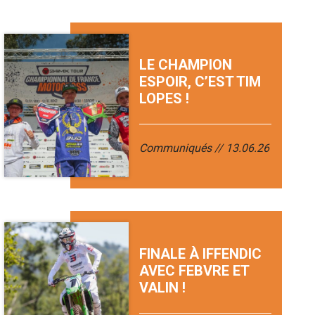
LE CHAMPION
ESPOIR, C’EST TIM
LOPES !
Communiqués
13.06.26
FINALE À IFFENDIC
AVEC FEBVRE ET
VALIN !