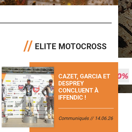
ELITE MOTOCROSS
CAZET, GARCIA ET
DESPREY
CONCLUENT À
IFFENDIC !
Communiqués
14.06.26