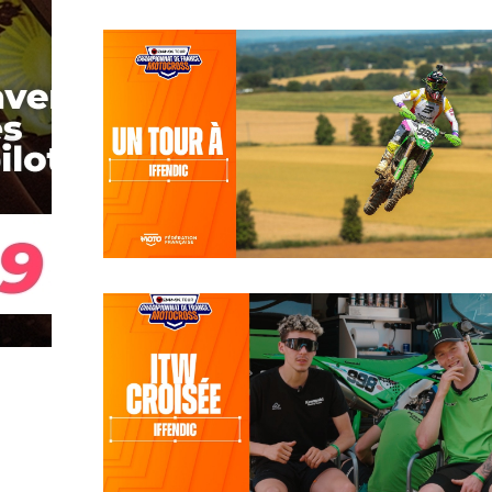
Iffendic (35)
Let’s go, on pert en
caméra embarquée avec
Romain Febvre à Iffendic
!
Iffendic (35)
Itw croisée Mathis Valin
Vs Romain Febvre