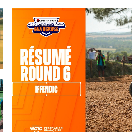
Iffendic (35)
Finale du 24MX Tour d’Iffendic :
espoirs/juniors/MX2/MX1