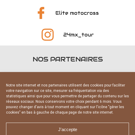
Elite motocross
24mx_tour
NOS PARTENAIRES
Notre site internet et nos partenaires utilisent des cookies pour faciliter
votre navigation sur ce site, mesurer sa fréquentation via des
statistiques ainsi que pour vous permettre de partager du contenu sur les
FOURNISSEURS OFFICIELS
réseaux sociaux. Nous conservons votre choix pendant 6 mois. Vous
pouvez changer d'avis à tout moment en cliquant sur l'icône "gérer les
cookies" en bas à gauche de chaque page de notre site internet.
J'accepte