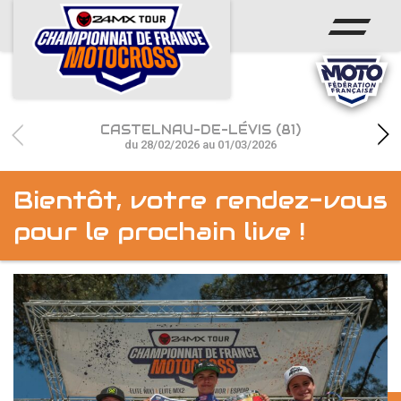
ACCUEIL
ACTUS
CALENDRIER
CASTELNAU-DE-LÉVIS (81)
RÉSULTATS
du 28/02/2026 au 01/03/2026
PHOTOS / WEB TV
Bientôt, votre rendez-vous
CHAMPIONNAT
pour le prochain live !
PARTENAIRES
accéder à la billetterie