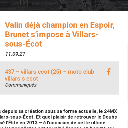
Valin déjà champion en Espoir,
Brunet s’impose à Villars-
sous-Écot
11.09.21
437 – villars ecot (25) – moto club
villars s ecot
Communiqués
 depuis sa création sous sa forme actuelle, le 24MX
rs-sous-Écot. Et quel plaisir de retrouver le Doubs
sé l’Élite en 2013 – à l’occasion de cette ultime