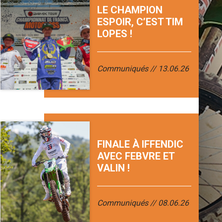
LE CHAMPION
ESPOIR, C’EST TIM
LOPES !
Communiqués
13.06.26
FINALE À IFFENDIC
AVEC FEBVRE ET
VALIN !
Communiqués
08.06.26