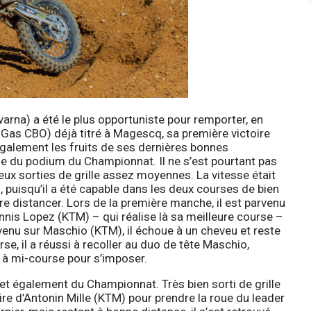
arna) a été le plus opportuniste pour remporter, en
Gas CBO) déjà titré à Magescq, sa première victoire
également les fruits de ses dernières bonnes
 du podium du Championnat. Il ne s’est pourtant pas
eux sorties de grille assez moyennes. La vitesse était
 puisqu’il a été capable dans les deux courses de bien
ire distancer. Lors de la première manche, il est parvenu
annis Lopez (KTM) – qui réalise là sa meilleure course –
venu sur Maschio (KTM), il échoue à un cheveu et reste
e, il a réussi à recoller au duo de tête Maschio,
 à mi-course pour s’imposer.
t également du Championnat. Très bien sorti de grille
ire d’Antonin Mille (KTM) pour prendre la roue du leader