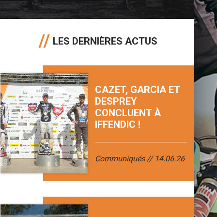
LES DERNIÈRES ACTUS
CAZET, GARCIA ET
DESPREY
CONCLUENT À
IFFENDIC !
Communiqués
14.06.26