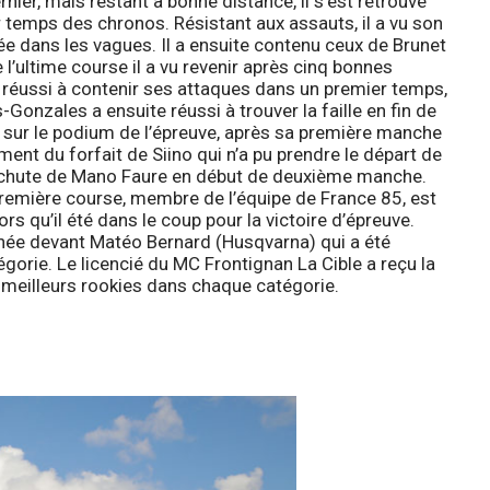
ier, mais restant à bonne distance, il s’est retrouvé
 temps des chronos. Résistant aux assauts, il a vu son
trée dans les vagues. Il a ensuite contenu ceux de Brunet
l’ultime course il a vu revenir après cinq bonnes
 réussi à contenir ses attaques dans un premier temps,
-Gonzales a ensuite réussi à trouver la faille en fin de
 sur le podium de l’épreuve, après sa première manche
ment du forfait de Siino qui n’a pu prendre le départ de
se chute de Mano Faure en début de deuxième manche.
a première course, membre de l’équipe de France 85, est
 qu’il été dans le coup pour la victoire d’épreuve.
rnée devant Matéo Bernard (Husqvarna) qui a été
gorie. Le licencié du MC Frontignan La Cible a reçu la
s meilleurs rookies dans chaque catégorie.