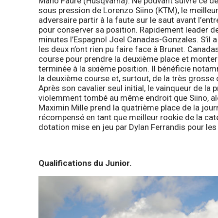
Mano Faure (Husqvarna). Ne pouvant suivre ce dern
sous pression de Lorenzo Siino (KTM), le meilleur
adversaire partir à la faute sur le saut avant l’en
pour conserver sa position. Rapidement leader de 
minutes l’Espagnol Joel Canadas-Gonzales. S’il a
les deux n’ont rien pu faire face à Brunet. Canadas
course pour prendre la deuxième place et monter
terminée à la sixième position. Il bénéficie notam
la deuxième course et, surtout, de la très gros
Après son cavalier seul initial, le vainqueur de l
violemment tombé au même endroit que Siino, alors
Maximin Mille prend la quatrième place de la jou
récompensé en tant que meilleur rookie de la caté
dotation mise en jeu par Dylan Ferrandis pour le
Qualifications du Junior.