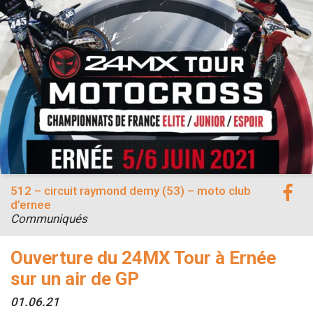
512 – circuit raymond demy (53) – moto club
d’ernee
Communiqués
Ouverture du 24MX Tour à Ernée
sur un air de GP
01.06.21