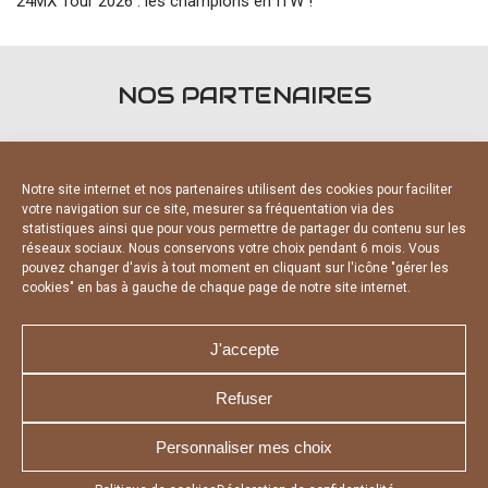
24MX Tour 2026 : les champions en ITW !
NOS PARTENAIRES
Notre site internet et nos partenaires utilisent des cookies pour faciliter
votre navigation sur ce site, mesurer sa fréquentation via des
statistiques ainsi que pour vous permettre de partager du contenu sur les
FOURNISSEURS OFFICIELS
réseaux sociaux. Nous conservons votre choix pendant 6 mois. Vous
pouvez changer d'avis à tout moment en cliquant sur l'icône "gérer les
cookies" en bas à gauche de chaque page de notre site internet.
J'accepte
Refuser
NOUS CONTACTER
MENTIONS LÉGALES
CHARTE DE CONFIDENTIALITÉ
DÉCLARATION DE CONFIDENTIALITÉ
Personnaliser mes choix
POLITIQUE D’UTILISATION DES COOKIES
RÉALISÉ PAR L’AGENCE WEB A3 WEB