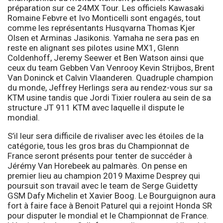
préparation sur ce 24MX Tour. Les officiels Kawasaki
Romaine Febvre et Ivo Monticelli sont engagés, tout
comme les représentants Husqvarna Thomas Kjer
Olsen et Arminas Jasikonis. Yamaha ne sera pas en
reste en alignant ses pilotes usine MX1, Glenn
Coldenhoff, Jeremy Seewer et Ben Watson ainsi que
ceux du team Gebben Van Venrooy Kevin Strijbos, Brent
Van Doninck et Calvin Vlaanderen. Quadruple champion
du monde, Jeffrey Herlings sera au rendez-vous sur sa
KTM usine tandis que Jordi Tixier roulera au sein de sa
structure JT 911 KTM avec laquelle il dispute le
mondial.
S’il leur sera difficile de rivaliser avec les étoiles de la
catégorie, tous les gros bras du Championnat de
France seront présents pour tenter de succéder à
Jérémy Van Horebeek au palmarès. On pense en
premier lieu au champion 2019 Maxime Desprey qui
poursuit son travail avec le team de Serge Guidetty
GSM Dafy Michelin et Xavier Boog. Le Bourguignon aura
fort à faire face à Benoit Paturel qui a rejoint Honda SR
pour disputer le mondial et le Championnat de France.