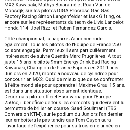
MX2 Kawasaki, Mathys Boisramé et Roan Van de
Moosdjk, sur les pilotes DIGA Procross Gas Gas
Factory Racing Simon Langenfelder et Isak Gifting, ou
encore sur les représentants du team de Livia Lancelot
Honda 114, Joel Rizzi et Ruben Fernandez Garcia.
Côté championnat, la bagarre s’annonce rude
également. Tous les pilotes de l’Équipe de France 250
cc sont engagés. Parmi eux il sera particulièrement
intéressant de suivre Quentin-Marc Prugnières. A tout
juste 16 ans le pilote 9mm Energy Drink Bud Racing
Kawasaki, Champion de France Espoirs en 2019 puis
Juniors en 2020, monte à nouveau de cylindrée pour
concourir en MX2. Quoi de mieux que de se confronter
à l’élite mondiale pour apprendre ! Maxime Grau, 15 ans,
est dans une situation absolument identique.
Désormais pilote officiel Husqvarna pour l’Europe
250cc, il bénéficie de tous les éléments qui devraient lui
permettre de briller en course. Saad Soulimani (TBS
Conversion KTM), sur le podium du Juniors l’an dernier
leur emboîtera le pas tandis que Tom Guyon aura
l’avantage de l’expérience pour sa troisième année en