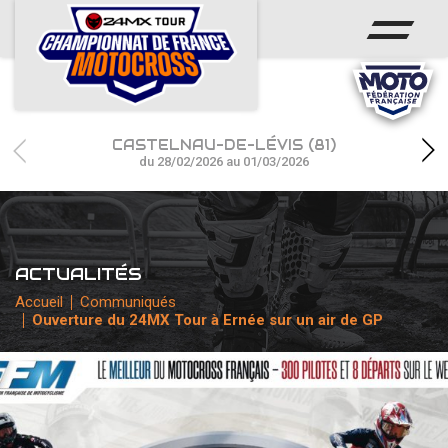
ACCUEIL
ACTUS
CALENDRIER
CASTELNAU-DE-LÉVIS (81)
RÉSULTATS
du 28/02/2026 au 01/03/2026
PHOTOS / WEB TV
CHAMPIONNAT
ACTUALITÉS
PARTENAIRES
Accueil
Communiqués
Ouverture du 24MX Tour à Ernée sur un air de GP
accéder à la billetterie