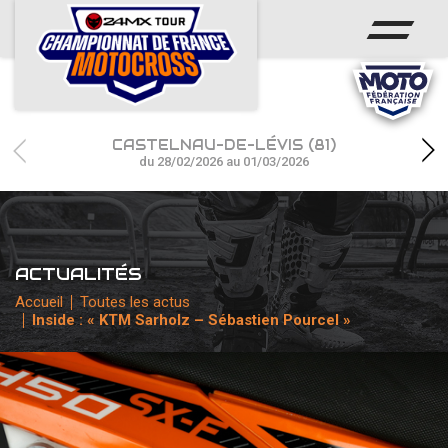
ACCUEIL
ACTUS
CALENDRIER
CASTELNAU-DE-LÉVIS (81)
RÉSULTATS
du 28/02/2026 au 01/03/2026
PHOTOS / WEB TV
CHAMPIONNAT
ACTUALITÉS
PARTENAIRES
Accueil
Toutes les actus
Inside : « KTM Sarholz – Sébastien Pourcel »
accéder à la billetterie