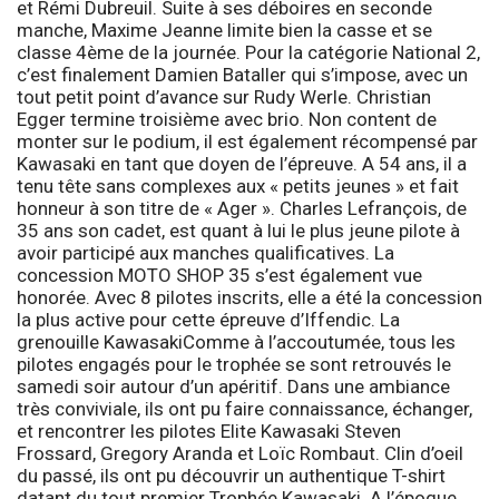
et Rémi Dubreuil. Suite à ses déboires en seconde
manche, Maxime Jeanne limite bien la casse et se
classe 4ème de la journée. Pour la catégorie National 2,
c’est finalement Damien Bataller qui s’impose, avec un
tout petit point d’avance sur Rudy Werle. Christian
Egger termine troisième avec brio. Non content de
monter sur le podium, il est également récompensé par
Kawasaki en tant que doyen de l’épreuve. A 54 ans, il a
tenu tête sans complexes aux « petits jeunes » et fait
honneur à son titre de « Ager ». Charles Lefrançois, de
35 ans son cadet, est quant à lui le plus jeune pilote à
avoir participé aux manches qualificatives. La
concession MOTO SHOP 35 s’est également vue
honorée. Avec 8 pilotes inscrits, elle a été la concession
la plus active pour cette épreuve d’Iffendic.
La
grenouille Kawasaki
Comme à l’accoutumée, tous les
pilotes engagés pour le trophée se sont retrouvés le
samedi soir autour d’un apéritif. Dans une ambiance
très conviviale, ils ont pu faire connaissance, échanger,
et rencontrer les pilotes Elite Kawasaki Steven
Frossard, Gregory Aranda et Loïc Rombaut. Clin d’oeil
du passé, ils ont pu découvrir un authentique T-shirt
datant du tout premier Trophée Kawasaki. A l’époque,