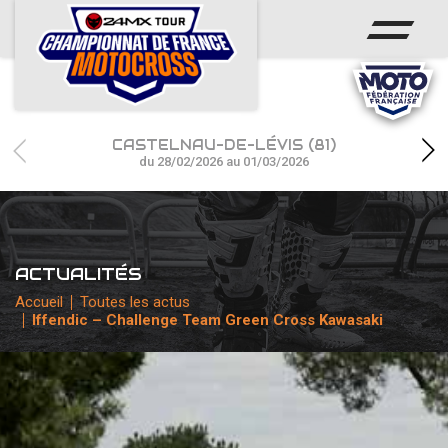
ACCUEIL
ACTUS
CALENDRIER
CASTELNAU-DE-LÉVIS (81)
RÉSULTATS
du 28/02/2026 au 01/03/2026
PHOTOS / WEB TV
CHAMPIONNAT
ACTUALITÉS
PARTENAIRES
Accueil
Toutes les actus
Iffendic – Challenge Team Green Cross Kawasaki
accéder à la billetterie