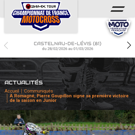
ACCUEIL
ACTUS
CALENDRIER
CASTELNAU-DE-LÉVIS (81)
RÉSULTATS
du 28/02/2026 au 01/03/2026
PHOTOS / WEB TV
CHAMPIONNAT
ACTUALITÉS
PARTENAIRES
Accueil
Communiqués
A Romagné, Pierre Goupillon signe sa première victoire
de la saison en Junior
accéder à la billetterie