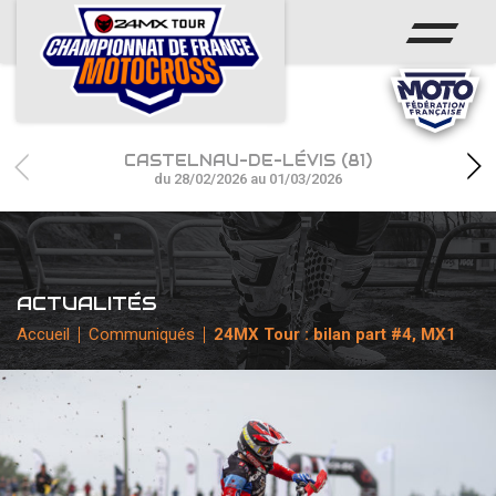
ACCUEIL
ACTUS
CALENDRIER
CASTELNAU-DE-LÉVIS (81)
RÉSULTATS
du 28/02/2026 au 01/03/2026
PHOTOS / WEB TV
CHAMPIONNAT
ACTUALITÉS
PARTENAIRES
Accueil
Communiqués
24MX Tour : bilan part #4, MX1
accéder à la billetterie