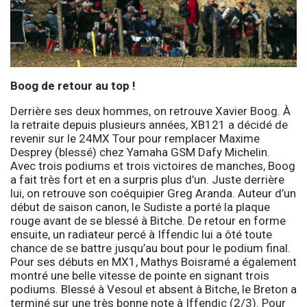
Boog de retour au top !
Derrière ses deux hommes, on retrouve Xavier Boog. À
la retraite depuis plusieurs années, XB121 a décidé de
revenir sur le 24MX Tour pour remplacer Maxime
Desprey (blessé) chez Yamaha GSM Dafy Michelin.
Avec trois podiums et trois victoires de manches, Boog
a fait très fort et en a surpris plus d’un. Juste derrière
lui, on retrouve son coéquipier Greg Aranda. Auteur d’un
début de saison canon, le Sudiste a porté la plaque
rouge avant de se blessé à Bitche. De retour en forme
ensuite, un radiateur percé à Iffendic lui a ôté toute
chance de se battre jusqu’au bout pour le podium final.
Pour ses débuts en MX1, Mathys Boisramé a également
montré une belle vitesse de pointe en signant trois
podiums. Blessé à Vesoul et absent à Bitche, le Breton a
terminé sur une très bonne note à Iffendic (2/3). Pour