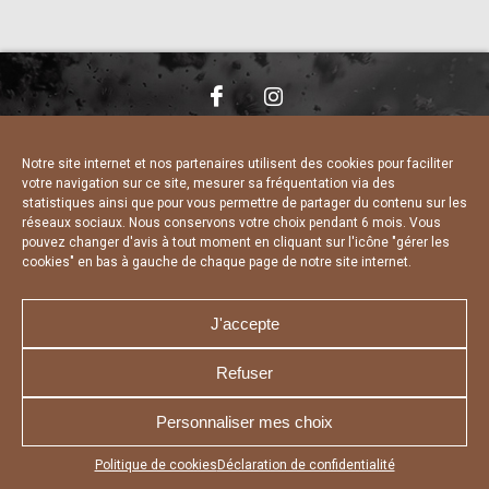
NOUS CONTACTER
MENTIONS LÉGALES
CHARTE DE CONFIDENTIALITÉ
DÉCLARATION DE CONFIDENTIALITÉ
Notre site internet et nos partenaires utilisent des cookies pour faciliter
POLITIQUE D’UTILISATION DES COOKIES
votre navigation sur ce site, mesurer sa fréquentation via des
RÉALISÉ PAR L’AGENCE WEB A3 WEB
statistiques ainsi que pour vous permettre de partager du contenu sur les
réseaux sociaux. Nous conservons votre choix pendant 6 mois. Vous
pouvez changer d'avis à tout moment en cliquant sur l'icône "gérer les
cookies" en bas à gauche de chaque page de notre site internet.
J'accepte
Refuser
Personnaliser mes choix
Appuyez sur le bouton partager en bas de votre
Politique de cookies
Déclaration de confidentialité
navigateur, puis sur "Sur l'écran d'accueil" pour obtenir le