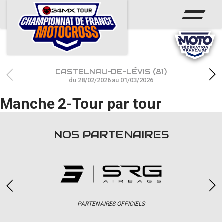
ACCUEIL
ACTUS
CALENDRIER
CASTELNAU-DE-LÉVIS (81)
RÉSULTATS
du 28/02/2026 au 01/03/2026
Manche 2-Tour par tour
PHOTOS / WEB TV
CHAMPIONNAT
NOS PARTENAIRES
PARTENAIRES
accéder à la billetterie
PARTENAIRES OFFICIELS