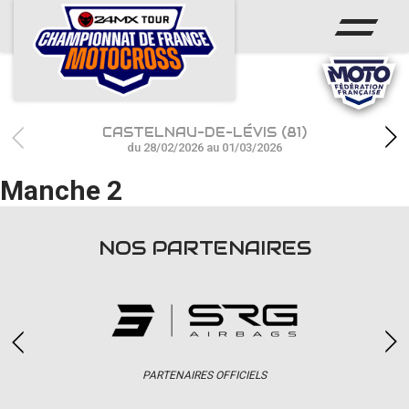
ACCUEIL
ACTUS
CALENDRIER
CASTELNAU-DE-LÉVIS (81)
RÉSULTATS
du 28/02/2026 au 01/03/2026
Manche 2
PHOTOS / WEB TV
CHAMPIONNAT
NOS PARTENAIRES
PARTENAIRES
accéder à la billetterie
PARTENAIRES OFFICIELS