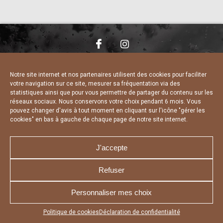
NOUS CONTACTER
MENTIONS LÉGALES
CHARTE DE CONFIDENTIALITÉ
DÉCLARATION DE CONFIDENTIALITÉ
Notre site internet et nos partenaires utilisent des cookies pour faciliter
POLITIQUE D’UTILISATION DES COOKIES
votre navigation sur ce site, mesurer sa fréquentation via des
RÉALISÉ PAR L’AGENCE WEB A3 WEB
statistiques ainsi que pour vous permettre de partager du contenu sur les
réseaux sociaux. Nous conservons votre choix pendant 6 mois. Vous
pouvez changer d'avis à tout moment en cliquant sur l'icône "gérer les
cookies" en bas à gauche de chaque page de notre site internet.
J'accepte
Refuser
Personnaliser mes choix
Appuyez sur le bouton partager en bas de votre
Politique de cookies
Déclaration de confidentialité
navigateur, puis sur "Sur l'écran d'accueil" pour obtenir le