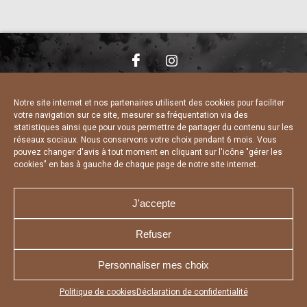
NOUS CONTACTER
MENTIONS LÉGALES
CHARTE DE CONFIDENTIALITÉ
DÉCLARATION DE CONFIDENTIALITÉ
Notre site internet et nos partenaires utilisent des cookies pour faciliter
POLITIQUE D’UTILISATION DES COOKIES
votre navigation sur ce site, mesurer sa fréquentation via des
RÉALISÉ PAR L’AGENCE WEB A3 WEB
statistiques ainsi que pour vous permettre de partager du contenu sur les
réseaux sociaux. Nous conservons votre choix pendant 6 mois. Vous
pouvez changer d'avis à tout moment en cliquant sur l'icône "gérer les
cookies" en bas à gauche de chaque page de notre site internet.
J'accepte
Refuser
Personnaliser mes choix
Appuyez sur le bouton partager en bas de votre
Politique de cookies
Déclaration de confidentialité
navigateur, puis sur "Sur l'écran d'accueil" pour obtenir le