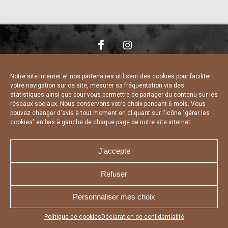
NOUS CONTACTER
MENTIONS LÉGALES
CHARTE DE CONFIDENTIALITÉ
DÉCLARATION DE CONFIDENTIALITÉ
Notre site internet et nos partenaires utilisent des cookies pour faciliter
POLITIQUE D’UTILISATION DES COOKIES
votre navigation sur ce site, mesurer sa fréquentation via des
RÉALISÉ PAR L’AGENCE WEB A3 WEB
statistiques ainsi que pour vous permettre de partager du contenu sur les
réseaux sociaux. Nous conservons votre choix pendant 6 mois. Vous
pouvez changer d'avis à tout moment en cliquant sur l'icône "gérer les
cookies" en bas à gauche de chaque page de notre site internet.
J'accepte
Refuser
Personnaliser mes choix
Appuyez sur le bouton partager en bas de votre
Politique de cookies
Déclaration de confidentialité
navigateur, puis sur "Sur l'écran d'accueil" pour obtenir le