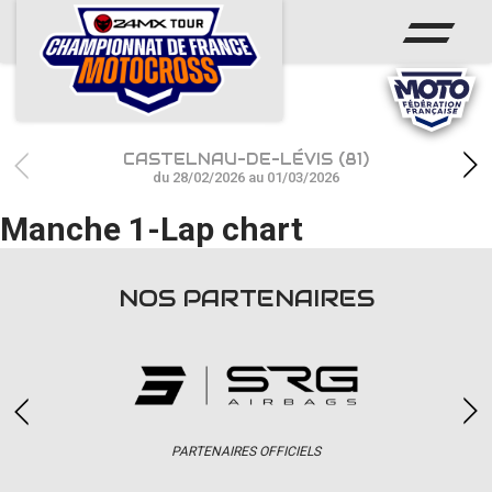
ACCUEIL
ACTUS
CALENDRIER
CASTELNAU-DE-LÉVIS (81)
RÉSULTATS
du 28/02/2026 au 01/03/2026
Manche 1-Lap chart
PHOTOS / WEB TV
CHAMPIONNAT
NOS PARTENAIRES
PARTENAIRES
accéder à la billetterie
PARTENAIRES OFFICIELS