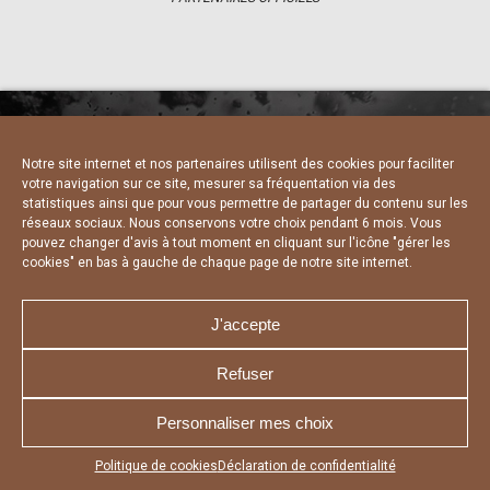
Notre site internet et nos partenaires utilisent des cookies pour faciliter
NOUS CONTACTER
MENTIONS LÉGALES
votre navigation sur ce site, mesurer sa fréquentation via des
CHARTE DE CONFIDENTIALITÉ
DÉCLARATION DE CONFIDENTIALITÉ
statistiques ainsi que pour vous permettre de partager du contenu sur les
POLITIQUE D’UTILISATION DES COOKIES
réseaux sociaux. Nous conservons votre choix pendant 6 mois. Vous
RÉALISÉ PAR L’AGENCE WEB A3 WEB
pouvez changer d'avis à tout moment en cliquant sur l'icône "gérer les
cookies" en bas à gauche de chaque page de notre site internet.
J'accepte
Refuser
Personnaliser mes choix
Appuyez sur le bouton partager en bas de votre
Politique de cookies
Déclaration de confidentialité
navigateur, puis sur "Sur l'écran d'accueil" pour obtenir le