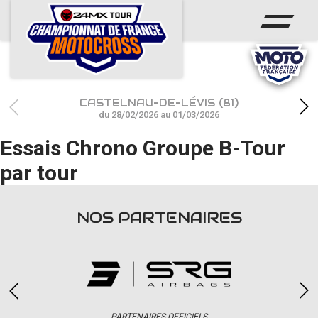
ACCUEIL
ACTUS
CALENDRIER
CASTELNAU-DE-LÉVIS (81)
RÉSULTATS
du 28/02/2026 au 01/03/2026
Essais Chrono Groupe B-Tour
PHOTOS / WEB TV
par tour
CHAMPIONNAT
PARTENAIRES
NOS PARTENAIRES
accéder à la billetterie
PARTENAIRES OFFICIELS