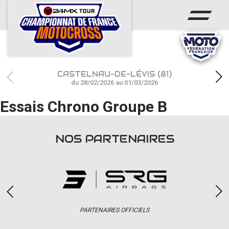
ACCUEIL
ACTUS
CALENDRIER
CASTELNAU-DE-LÉVIS (81)
RÉSULTATS
du 28/02/2026 au 01/03/2026
Essais Chrono Groupe B
PHOTOS / WEB TV
CHAMPIONNAT
NOS PARTENAIRES
PARTENAIRES
accéder à la billetterie
PARTENAIRES OFFICIELS