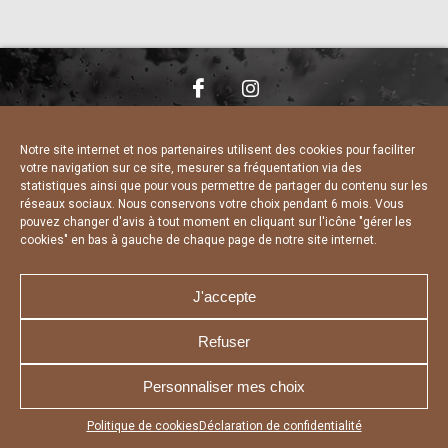
NOUS CONTACTER
MENTIONS LÉGALES
CHARTE DE CONFIDENTIALITÉ
DÉCLARATION DE CONFIDENTIALITÉ
Notre site internet et nos partenaires utilisent des cookies pour faciliter
POLITIQUE D’UTILISATION DES COOKIES
votre navigation sur ce site, mesurer sa fréquentation via des
RÉALISÉ PAR L’AGENCE WEB A3 WEB
statistiques ainsi que pour vous permettre de partager du contenu sur les
réseaux sociaux. Nous conservons votre choix pendant 6 mois. Vous
pouvez changer d'avis à tout moment en cliquant sur l'icône "gérer les
cookies" en bas à gauche de chaque page de notre site internet.
J'accepte
Refuser
Personnaliser mes choix
Appuyez sur le bouton partager en bas de votre
Politique de cookies
Déclaration de confidentialité
navigateur, puis sur "Sur l'écran d'accueil" pour obtenir le