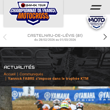
ACCUEIL
ACTUS
CALENDRIER
CASTELNAU-DE-LÉVIS (81)
RÉSULTATS
du 28/02/2026 au 01/03/2026
PHOTOS / WEB TV
CHAMPIONNAT
ACTUALITÉS
PARTENAIRES
Accueil
Communiqués
Yannick FABRE s’impose dans le trophée KTM
accéder à la billetterie