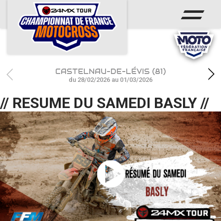
ACCUEIL
ACTUS
CALENDRIER
CASTELNAU-DE-LÉVIS (81)
RÉSULTATS
du 28/02/2026 au 01/03/2026
// RESUME DU SAMEDI BASLY //
PHOTOS / WEB TV
CHAMPIONNAT
PARTENAIRES
accéder à la billetterie