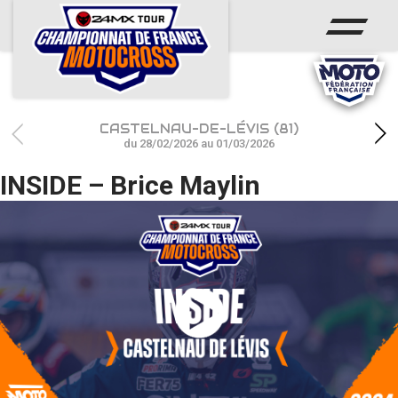
ACCUEIL
ACTUS
CALENDRIER
CASTELNAU-DE-LÉVIS (81)
RÉSULTATS
du 28/02/2026 au 01/03/2026
INSIDE – Brice Maylin
PHOTOS / WEB TV
CHAMPIONNAT
PARTENAIRES
accéder à la billetterie