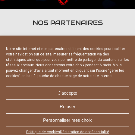
NOS PARTENAIRES
Notre site internet et nos partenaires utilisent des cookies pour faciliter
votre navigation sur ce site, mesurer sa fréquentation via des
statistiques ainsi que pour vous permettre de partager du contenu sur les
PARTENAIRES OFFICIELS
réseaux sociaux. Nous conservons votre choix pendant 6 mois. Vous
pouvez changer d'avis à tout moment en cliquant sur l'icône "gérer les
cookies" en bas à gauche de chaque page de notre site internet.
J'accepte
Refuser
NOUS CONTACTER
MENTIONS LÉGALES
CHARTE DE CONFIDENTIALITÉ
DÉCLARATION DE CONFIDENTIALITÉ
Personnaliser mes choix
POLITIQUE D’UTILISATION DES COOKIES
RÉALISÉ PAR L’AGENCE WEB A3 WEB
Appuyez sur le bouton partager en bas de votre
Politique de cookies
Déclaration de confidentialité