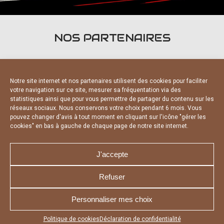
NOS PARTENAIRES
Notre site internet et nos partenaires utilisent des cookies pour faciliter
votre navigation sur ce site, mesurer sa fréquentation via des
statistiques ainsi que pour vous permettre de partager du contenu sur les
PARTENAIRES OFFICIELS
réseaux sociaux. Nous conservons votre choix pendant 6 mois. Vous
pouvez changer d'avis à tout moment en cliquant sur l'icône "gérer les
cookies" en bas à gauche de chaque page de notre site internet.
J'accepte
Refuser
NOUS CONTACTER
MENTIONS LÉGALES
CHARTE DE CONFIDENTIALITÉ
DÉCLARATION DE CONFIDENTIALITÉ
Personnaliser mes choix
POLITIQUE D’UTILISATION DES COOKIES
RÉALISÉ PAR L’AGENCE WEB A3 WEB
Appuyez sur le bouton partager en bas de votre
Politique de cookies
Déclaration de confidentialité