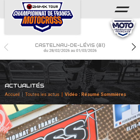
ACCUEIL
ACTUS
CALENDRIER
CASTELNAU-DE-LÉVIS (81)
RÉSULTATS
du 28/02/2026 au 01/03/2026
PHOTOS / WEB TV
CHAMPIONNAT
ACTUALITÉS
PARTENAIRES
Accueil
Toutes les actus
Vidéo : Résumé Sommières
accéder à la billetterie