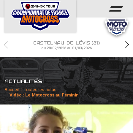
ACCUEIL
ACTUS
CALENDRIER
CASTELNAU-DE-LÉVIS (81)
RÉSULTATS
du 28/02/2026 au 01/03/2026
PHOTOS / WEB TV
CHAMPIONNAT
ACTUALITÉS
PARTENAIRES
Accueil
Toutes les actus
Vidéo : Le Motocross au Féminin
accéder à la billetterie