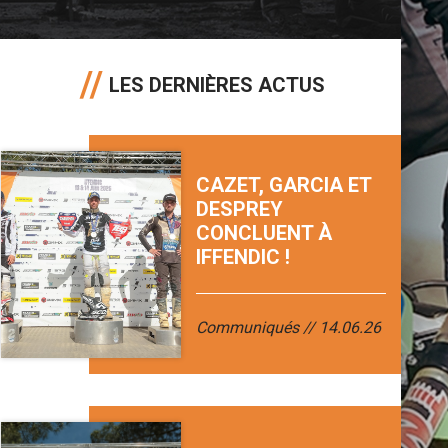
LES DERNIÈRES ACTUS
CAZET, GARCIA ET
DESPREY
CONCLUENT À
IFFENDIC !
Communiqués
14.06.26