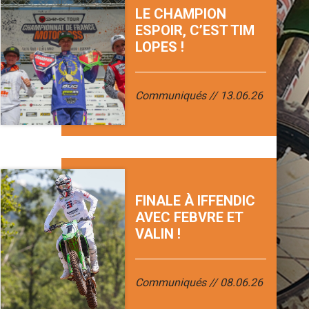
LE CHAMPION
ESPOIR, C’EST TIM
LOPES !
Communiqués
13.06.26
FINALE À IFFENDIC
AVEC FEBVRE ET
VALIN !
Communiqués
08.06.26