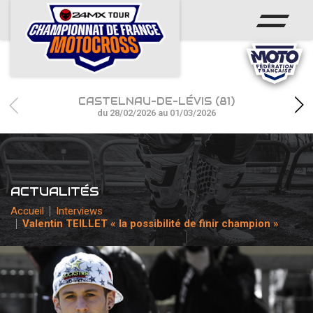
ACCUEIL
ACTUS
CALENDRIER
CASTELNAU-DE-LÉVIS (81)
RÉSULTATS
du 28/02/2026 au 01/03/2026
PHOTOS / WEB TV
CHAMPIONNAT
ACTUALITÉS
PARTENAIRES
Accueil
Interviews
Valentin TEILLET « la possibilité de finir champion »
accéder à la billetterie