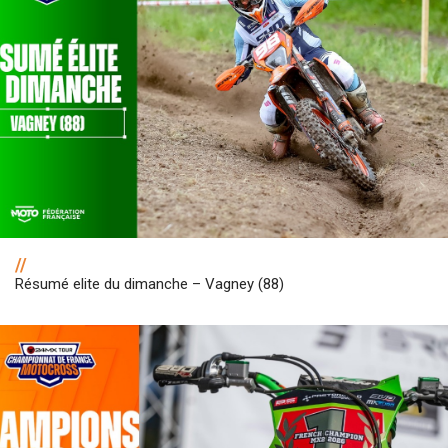
//
Résumé elite du dimanche – Vagney (88)