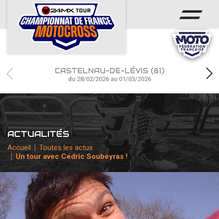
ACCUEIL
ACTUS
CALENDRIER
CASTELNAU-DE-LÉVIS (81)
RÉSULTATS
du 28/02/2026 au 01/03/2026
PHOTOS / WEB TV
CHAMPIONNAT
ACTUALITÉS
PARTENAIRES
Accueil
Toutes les actus
Un tour avec Cédric Soubeyras !
accéder à la billetterie