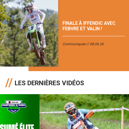
FINALE À IFFENDIC AVEC
FEBVRE ET VALIN !
Communiqués
08.06.26
LES DERNIÈRES VIDÉOS