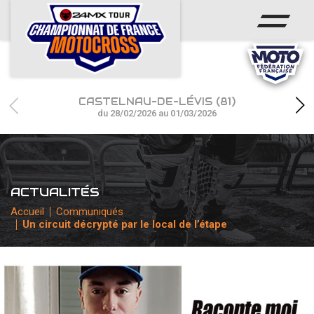
ACCUEIL
ACTUS
CALENDRIER
CASTELNAU-DE-LÉVIS (81)
RÉSULTATS
du 28/02/2026 au 01/03/2026
PHOTOS / WEB TV
CHAMPIONNAT
ACTUALITÉS
PARTENAIRES
Accueil
Communiqués
Un circuit décrypté par le local de l’étape
accéder à la billetterie