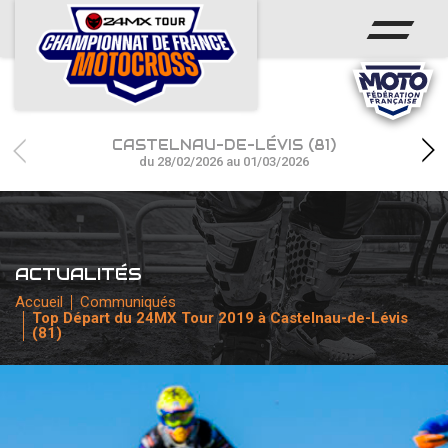
ACCUEIL
ACTUS
CALENDRIER
CASTELNAU-DE-LÉVIS (81)
RÉSULTATS
du 28/02/2026 au 01/03/2026
PHOTOS / WEB TV
CHAMPIONNAT
ACTUALITÉS
PARTENAIRES
Accueil
Communiqués
Top Départ du 24MX Tour 2019 à Castelnau-de-Lévis
(81)
accéder à la billetterie