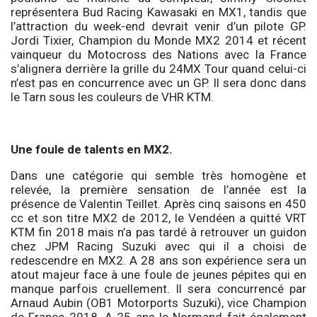
représentera Bud Racing Kawasaki en MX1, tandis que
l’attraction du week-end devrait venir d’un pilote GP.
Jordi Tixier, Champion du Monde MX2 2014 et récent
vainqueur du Motocross des Nations avec la France
s’alignera derrière la grille du 24MX Tour quand celui-ci
n’est pas en concurrence avec un GP. Il sera donc dans
le Tarn sous les couleurs de VHR KTM.
Une foule de talents en MX2.
Dans une catégorie qui semble très homogène et
relevée, la première sensation de l’année est la
présence de Valentin Teillet. Après cinq saisons en 450
cc et son titre MX2 de 2012, le Vendéen a quitté VRT
KTM fin 2018 mais n’a pas tardé à retrouver un guidon
chez JPM Racing Suzuki avec qui il a choisi de
redescendre en MX2. A 28 ans son expérience sera un
atout majeur face à une foule de jeunes pépites qui en
manque parfois cruellement. Il sera concurrencé par
Arnaud Aubin (OB1 Motorports Suzuki), vice Champion
de France 2018. A 25 ans le Normand fait également