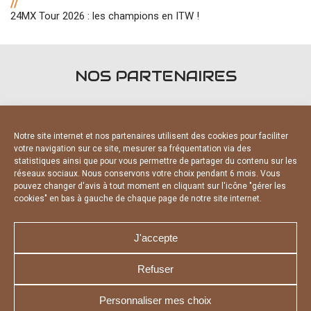
//
24MX Tour 2026 : les champions en ITW !
NOS PARTENAIRES
Notre site internet et nos partenaires utilisent des cookies pour faciliter
votre navigation sur ce site, mesurer sa fréquentation via des
statistiques ainsi que pour vous permettre de partager du contenu sur les
FOURNISSEURS OFFICIELS
réseaux sociaux. Nous conservons votre choix pendant 6 mois. Vous
pouvez changer d'avis à tout moment en cliquant sur l'icône "gérer les
cookies" en bas à gauche de chaque page de notre site internet.
J'accepte
Refuser
NOUS CONTACTER
MENTIONS LÉGALES
CHARTE DE CONFIDENTIALITÉ
DÉCLARATION DE CONFIDENTIALITÉ
Personnaliser mes choix
POLITIQUE D’UTILISATION DES COOKIES