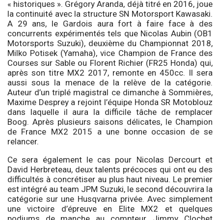
« historiques ». Grégory Aranda, déjà titré en 2016, joue
la continuité avec la structure SN Motorsport Kawasaki.
A 29 ans, le Gardois aura fort à faire face à des
concurrents expérimentés tels que Nicolas Aubin (OB1
Motorsports Suzuki), deuxième du Championnat 2018,
Milko Potisek (Yamaha), vice Champion de France des
Courses sur Sable ou Florent Richier (FR25 Honda) qui,
après son titre MX2 2017, remonte en 450cc. Il sera
aussi sous la menace de la relève de la catégorie.
Auteur d’un triplé magistral ce dimanche à Sommières,
Maxime Desprey a rejoint l’équipe Honda SR Motoblouz
dans laquelle il aura la difficile tâche de remplacer
Boog. Après plusieurs saisons délicates, le Champion
de France MX2 2015 a une bonne occasion de se
relancer.
Ce sera également le cas pour Nicolas Dercourt et
David Herbreteau, deux talents précoces qui ont eu des
difficultés à concrétiser au plus haut niveau. Le premier
est intégré au team JPM Suzuki, le second découvrira la
catégorie sur une Husqvarna privée. Avec simplement
une victoire d’épreuve en Elite MX2 et quelques
podiums de manche au compteur, Jimmy Clochet