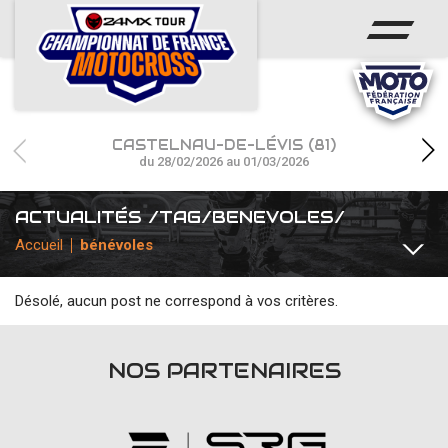
ACCUEIL
ACTUS
CALENDRIER
CASTELNAU-DE-LÉVIS (81)
RÉSULTATS
du 28/02/2026 au 01/03/2026
PHOTOS / WEB TV
ACTUALITÉS /TAG/BENEVOLES/
Accueil
bénévoles
CHAMPIONNAT
PARTENAIRES
Désolé, aucun post ne correspond à vos critères.
TOUTES
COMMUNIQUÉS
INTERVIEWS
TEAMS / PILOT
NOS PARTENAIRES
accéder à la billetterie