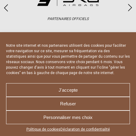
PARTENAIRES OFFICIELS
Notre site internet et nos partenaires utilisent des cookies pour faciliter
votre navigation sur ce site, mesurer sa fréquentation via des
statistiques ainsi que pour vous permettre de partager du contenu sur les
réseaux sociaux. Nous conservons votre choix pendant 6 mois. Vous
pouvez changer d'avis à tout moment en cliquant sur l'icône "gérer les
NOUS CONTACTER
MENTIONS LÉGALES
cookies" en bas à gauche de chaque page de notre site internet.
CHARTE DE CONFIDENTIALITÉ
DÉCLARATION DE CONFIDENTIALITÉ
POLITIQUE D’UTILISATION DES COOKIES
RÉALISÉ PAR L’AGENCE WEB A3 WEB
J'accepte
Refuser
Personnaliser mes choix
Appuyez sur le bouton partager en bas de votre
Politique de cookies
Déclaration de confidentialité
navigateur, puis sur "Sur l'écran d'accueil" pour obtenir le