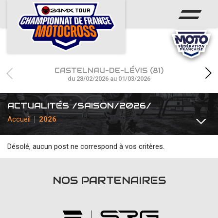
ACCUEIL
ACTUS
CALENDRIER
CASTELNAU-DE-LÉVIS (81)
RÉSULTATS
du 28/02/2026 au 01/03/2026
PHOTOS / WEB TV
ACTUALITÉS /SAISON/2026/
Accueil
2026
CHAMPIONNAT
PARTENAIRES
Désolé, aucun post ne correspond à vos critères.
TOUTES
COMMUNIQUÉS
INTERVIEWS
TEAMS / PILOT
NOS PARTENAIRES
accéder à la billetterie