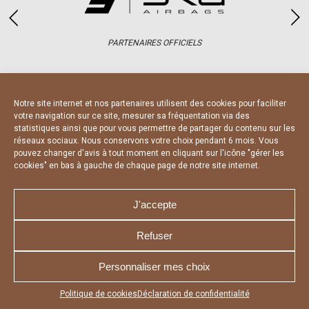
PARTENAIRES OFFICIELS
Notre site internet et nos partenaires utilisent des cookies pour faciliter
votre navigation sur ce site, mesurer sa fréquentation via des
statistiques ainsi que pour vous permettre de partager du contenu sur les
réseaux sociaux. Nous conservons votre choix pendant 6 mois. Vous
pouvez changer d'avis à tout moment en cliquant sur l'icône "gérer les
NOUS CONTACTER
MENTIONS LÉGALES
cookies" en bas à gauche de chaque page de notre site internet.
CHARTE DE CONFIDENTIALITÉ
DÉCLARATION DE CONFIDENTIALITÉ
POLITIQUE D’UTILISATION DES COOKIES
RÉALISÉ PAR L’AGENCE WEB A3 WEB
J'accepte
Refuser
Personnaliser mes choix
Appuyez sur le bouton partager en bas de votre
Politique de cookies
Déclaration de confidentialité
navigateur, puis sur "Sur l'écran d'accueil" pour obtenir le