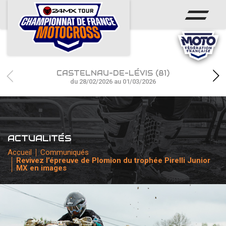
ACCUEIL
ACTUS
CALENDRIER
CASTELNAU-DE-LÉVIS (81)
RÉSULTATS
du 28/02/2026 au 01/03/2026
PHOTOS / WEB TV
CHAMPIONNAT
ACTUALITÉS
PARTENAIRES
Accueil
Communiqués
Revivez l’épreuve de Plomion du trophée Pirelli Junior
MX en images
accéder à la billetterie