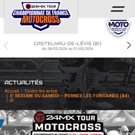
ACCUEIL
ACTUS
CALENDRIER
CASTELNAU-DE-LÉVIS (81)
RÉSULTATS
du 28/02/2026 au 01/03/2026
PHOTOS / WEB TV
CHAMPIONNAT
ACTUALITÉS
PARTENAIRES
Accueil
Toutes les actus
/// RESUME DU SAMEDI – PERNES LES FONTAINES (84)
///
accéder à la billetterie