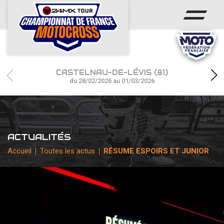
ACCUEIL
ACTUS
CALENDRIER
CASTELNAU-DE-LÉVIS (81)
RÉSULTATS
du 28/02/2026 au 01/03/2026
PHOTOS / WEB TV
CHAMPIONNAT
ACTUALITÉS
PARTENAIRES
Accueil
Toutes les actus
RÉSUME ESPOIRS ET JUNIOR
accéder à la billetterie