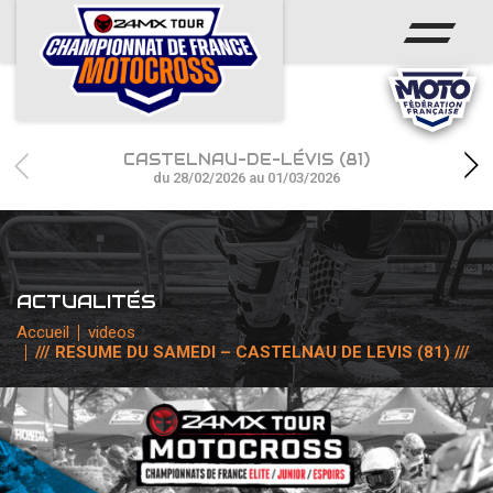
ACCUEIL
ACTUS
CALENDRIER
CASTELNAU-DE-LÉVIS (81)
RÉSULTATS
du 28/02/2026 au 01/03/2026
PHOTOS / WEB TV
CHAMPIONNAT
ACTUALITÉS
PARTENAIRES
Accueil
videos
/// RESUME DU SAMEDI – CASTELNAU DE LEVIS (81) ///
accéder à la billetterie