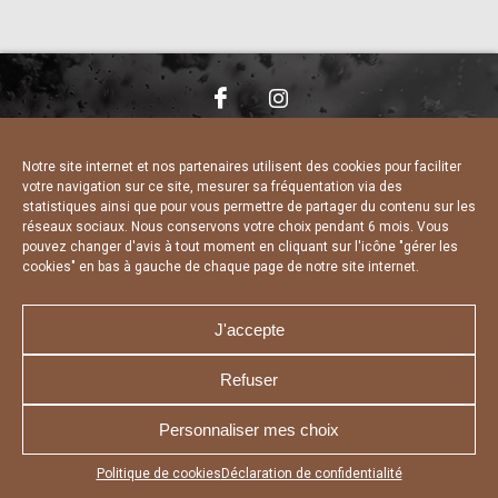
NOUS CONTACTER
MENTIONS LÉGALES
CHARTE DE CONFIDENTIALITÉ
DÉCLARATION DE CONFIDENTIALITÉ
Notre site internet et nos partenaires utilisent des cookies pour faciliter
POLITIQUE D’UTILISATION DES COOKIES
votre navigation sur ce site, mesurer sa fréquentation via des
RÉALISÉ PAR L’AGENCE WEB A3 WEB
statistiques ainsi que pour vous permettre de partager du contenu sur les
réseaux sociaux. Nous conservons votre choix pendant 6 mois. Vous
pouvez changer d'avis à tout moment en cliquant sur l'icône "gérer les
cookies" en bas à gauche de chaque page de notre site internet.
J'accepte
Refuser
Personnaliser mes choix
Appuyez sur le bouton partager en bas de votre
Politique de cookies
Déclaration de confidentialité
navigateur, puis sur "Sur l'écran d'accueil" pour obtenir le