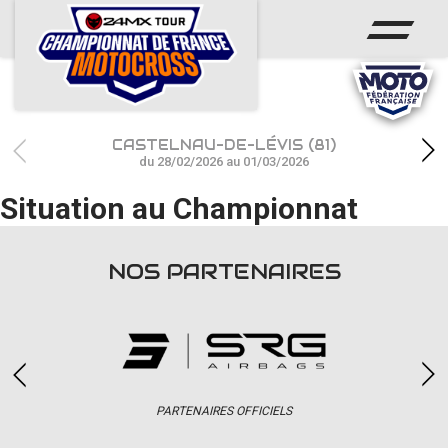
ACCUEIL
ACTUS
CALENDRIER
CASTELNAU-DE-LÉVIS (81)
RÉSULTATS
du 28/02/2026 au 01/03/2026
Situation au Championnat
PHOTOS / WEB TV
CHAMPIONNAT
NOS PARTENAIRES
PARTENAIRES
accéder à la billetterie
PARTENAIRES OFFICIELS