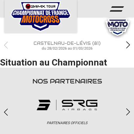
ACCUEIL
ACTUS
CALENDRIER
CASTELNAU-DE-LÉVIS (81)
RÉSULTATS
du 28/02/2026 au 01/03/2026
Situation au Championnat
PHOTOS / WEB TV
CHAMPIONNAT
NOS PARTENAIRES
PARTENAIRES
accéder à la billetterie
PARTENAIRES OFFICIELS