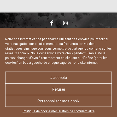
NOUS CONTACTER
MENTIONS LÉGALES
CHARTE DE CONFIDENTIALITÉ
DÉCLARATION DE CONFIDENTIALITÉ
Notre site internet et nos partenaires utilisent des cookies pour faciliter
POLITIQUE D’UTILISATION DES COOKIES
votre navigation sur ce site, mesurer sa fréquentation via des
RÉALISÉ PAR L’AGENCE WEB A3 WEB
statistiques ainsi que pour vous permettre de partager du contenu sur les
réseaux sociaux. Nous conservons votre choix pendant 6 mois. Vous
pouvez changer d'avis à tout moment en cliquant sur l'icône "gérer les
cookies" en bas à gauche de chaque page de notre site internet.
J'accepte
Refuser
Personnaliser mes choix
Appuyez sur le bouton partager en bas de votre
Politique de cookies
Déclaration de confidentialité
navigateur, puis sur "Sur l'écran d'accueil" pour obtenir le