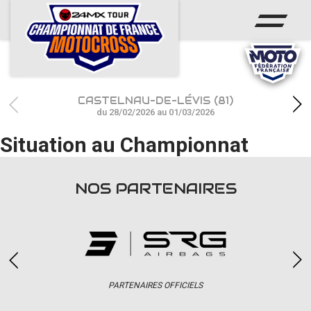
ACCUEIL
ACTUS
CALENDRIER
CASTELNAU-DE-LÉVIS (81)
RÉSULTATS
du 28/02/2026 au 01/03/2026
Situation au Championnat
PHOTOS / WEB TV
CHAMPIONNAT
NOS PARTENAIRES
PARTENAIRES
accéder à la billetterie
PARTENAIRES OFFICIELS