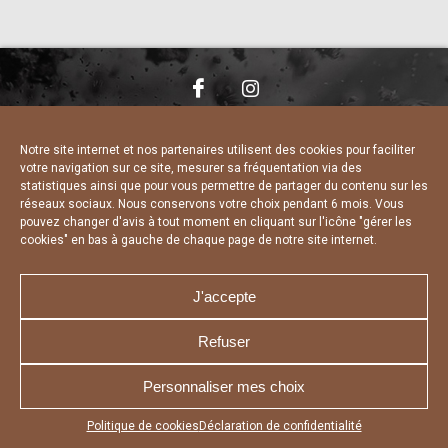
NOUS CONTACTER
MENTIONS LÉGALES
CHARTE DE CONFIDENTIALITÉ
DÉCLARATION DE CONFIDENTIALITÉ
Notre site internet et nos partenaires utilisent des cookies pour faciliter
POLITIQUE D’UTILISATION DES COOKIES
votre navigation sur ce site, mesurer sa fréquentation via des
RÉALISÉ PAR L’AGENCE WEB A3 WEB
statistiques ainsi que pour vous permettre de partager du contenu sur les
réseaux sociaux. Nous conservons votre choix pendant 6 mois. Vous
pouvez changer d'avis à tout moment en cliquant sur l'icône "gérer les
cookies" en bas à gauche de chaque page de notre site internet.
J'accepte
Refuser
Personnaliser mes choix
Appuyez sur le bouton partager en bas de votre
Politique de cookies
Déclaration de confidentialité
navigateur, puis sur "Sur l'écran d'accueil" pour obtenir le