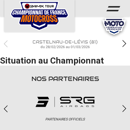
ACCUEIL
ACTUS
CALENDRIER
CASTELNAU-DE-LÉVIS (81)
RÉSULTATS
du 28/02/2026 au 01/03/2026
Situation au Championnat
PHOTOS / WEB TV
CHAMPIONNAT
NOS PARTENAIRES
PARTENAIRES
accéder à la billetterie
PARTENAIRES OFFICIELS