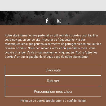
NOUS CONTACTER
MENTIONS LÉGALES
CHARTE DE CONFIDENTIALITÉ
DÉCLARATION DE CONFIDENTIALITÉ
Notre site internet et nos partenaires utilisent des cookies pour faciliter
POLITIQUE D’UTILISATION DES COOKIES
votre navigation sur ce site, mesurer sa fréquentation via des
RÉALISÉ PAR L’AGENCE WEB A3 WEB
statistiques ainsi que pour vous permettre de partager du contenu sur les
réseaux sociaux. Nous conservons votre choix pendant 6 mois. Vous
pouvez changer d'avis à tout moment en cliquant sur l'icône "gérer les
cookies" en bas à gauche de chaque page de notre site internet.
J'accepte
Refuser
Personnaliser mes choix
Appuyez sur le bouton partager en bas de votre
Politique de cookies
Déclaration de confidentialité
navigateur, puis sur "Sur l'écran d'accueil" pour obtenir le