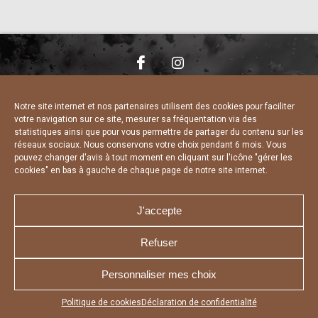
NOUS CONTACTER
MENTIONS LÉGALES
CHARTE DE CONFIDENTIALITÉ
DÉCLARATION DE CONFIDENTIALITÉ
Notre site internet et nos partenaires utilisent des cookies pour faciliter
POLITIQUE D’UTILISATION DES COOKIES
votre navigation sur ce site, mesurer sa fréquentation via des
RÉALISÉ PAR L’AGENCE WEB A3 WEB
statistiques ainsi que pour vous permettre de partager du contenu sur les
réseaux sociaux. Nous conservons votre choix pendant 6 mois. Vous
pouvez changer d'avis à tout moment en cliquant sur l'icône "gérer les
cookies" en bas à gauche de chaque page de notre site internet.
J'accepte
Refuser
Personnaliser mes choix
Appuyez sur le bouton partager en bas de votre
Politique de cookies
Déclaration de confidentialité
navigateur, puis sur "Sur l'écran d'accueil" pour obtenir le