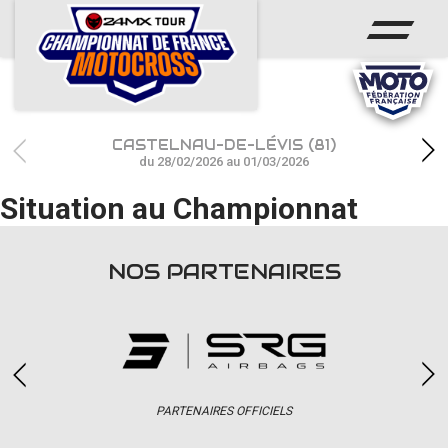
ACCUEIL
ACTUS
CALENDRIER
CASTELNAU-DE-LÉVIS (81)
RÉSULTATS
du 28/02/2026 au 01/03/2026
Situation au Championnat
PHOTOS / WEB TV
CHAMPIONNAT
NOS PARTENAIRES
PARTENAIRES
accéder à la billetterie
PARTENAIRES OFFICIELS