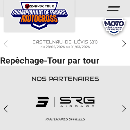
ACCUEIL
ACTUS
CALENDRIER
CASTELNAU-DE-LÉVIS (81)
RÉSULTATS
du 28/02/2026 au 01/03/2026
Repêchage-Tour par tour
PHOTOS / WEB TV
CHAMPIONNAT
NOS PARTENAIRES
PARTENAIRES
accéder à la billetterie
PARTENAIRES OFFICIELS