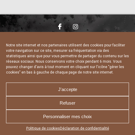
NOUS CONTACTER
MENTIONS LÉGALES
CHARTE DE CONFIDENTIALITÉ
DÉCLARATION DE CONFIDENTIALITÉ
Notre site internet et nos partenaires utilisent des cookies pour faciliter
POLITIQUE D’UTILISATION DES COOKIES
votre navigation sur ce site, mesurer sa fréquentation via des
RÉALISÉ PAR L’AGENCE WEB A3 WEB
statistiques ainsi que pour vous permettre de partager du contenu sur les
réseaux sociaux. Nous conservons votre choix pendant 6 mois. Vous
pouvez changer d'avis à tout moment en cliquant sur l'icône "gérer les
cookies" en bas à gauche de chaque page de notre site internet.
J'accepte
Refuser
Personnaliser mes choix
Appuyez sur le bouton partager en bas de votre
Politique de cookies
Déclaration de confidentialité
navigateur, puis sur "Sur l'écran d'accueil" pour obtenir le