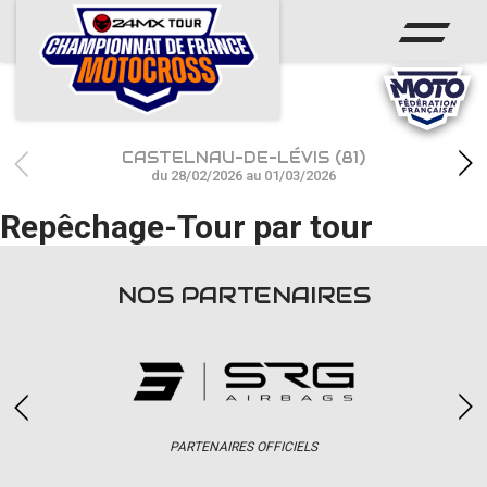
ACCUEIL
ACTUS
CALENDRIER
CASTELNAU-DE-LÉVIS (81)
RÉSULTATS
du 28/02/2026 au 01/03/2026
Repêchage-Tour par tour
PHOTOS / WEB TV
CHAMPIONNAT
NOS PARTENAIRES
PARTENAIRES
accéder à la billetterie
PARTENAIRES OFFICIELS