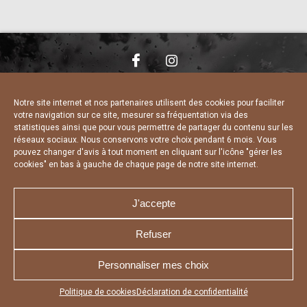
NOUS CONTACTER
MENTIONS LÉGALES
CHARTE DE CONFIDENTIALITÉ
DÉCLARATION DE CONFIDENTIALITÉ
Notre site internet et nos partenaires utilisent des cookies pour faciliter
POLITIQUE D’UTILISATION DES COOKIES
votre navigation sur ce site, mesurer sa fréquentation via des
RÉALISÉ PAR L’AGENCE WEB A3 WEB
statistiques ainsi que pour vous permettre de partager du contenu sur les
réseaux sociaux. Nous conservons votre choix pendant 6 mois. Vous
pouvez changer d'avis à tout moment en cliquant sur l'icône "gérer les
cookies" en bas à gauche de chaque page de notre site internet.
J'accepte
Refuser
Personnaliser mes choix
Appuyez sur le bouton partager en bas de votre
Politique de cookies
Déclaration de confidentialité
navigateur, puis sur "Sur l'écran d'accueil" pour obtenir le