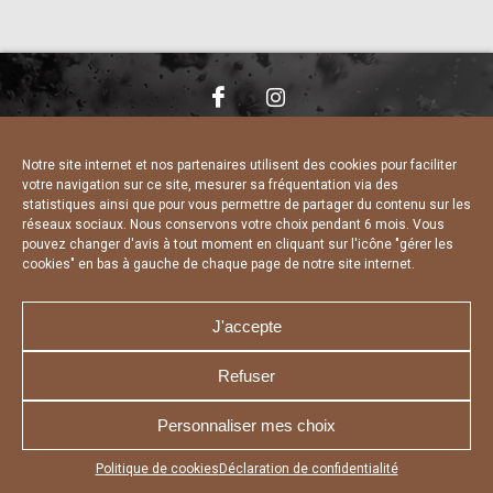
NOUS CONTACTER
MENTIONS LÉGALES
CHARTE DE CONFIDENTIALITÉ
DÉCLARATION DE CONFIDENTIALITÉ
Notre site internet et nos partenaires utilisent des cookies pour faciliter
POLITIQUE D’UTILISATION DES COOKIES
votre navigation sur ce site, mesurer sa fréquentation via des
RÉALISÉ PAR L’AGENCE WEB A3 WEB
statistiques ainsi que pour vous permettre de partager du contenu sur les
réseaux sociaux. Nous conservons votre choix pendant 6 mois. Vous
pouvez changer d'avis à tout moment en cliquant sur l'icône "gérer les
cookies" en bas à gauche de chaque page de notre site internet.
J'accepte
Refuser
Personnaliser mes choix
Appuyez sur le bouton partager en bas de votre
Politique de cookies
Déclaration de confidentialité
navigateur, puis sur "Sur l'écran d'accueil" pour obtenir le