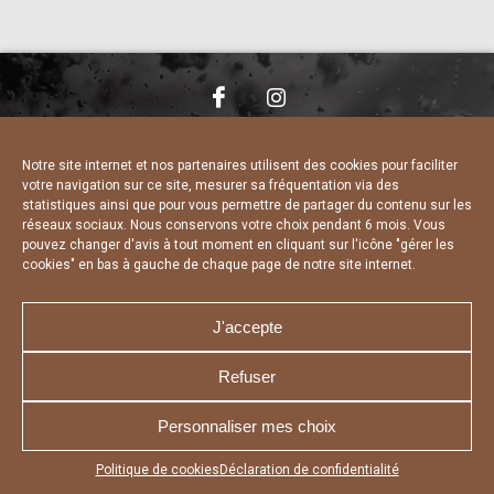
NOUS CONTACTER
MENTIONS LÉGALES
CHARTE DE CONFIDENTIALITÉ
DÉCLARATION DE CONFIDENTIALITÉ
Notre site internet et nos partenaires utilisent des cookies pour faciliter
POLITIQUE D’UTILISATION DES COOKIES
votre navigation sur ce site, mesurer sa fréquentation via des
RÉALISÉ PAR L’AGENCE WEB A3 WEB
statistiques ainsi que pour vous permettre de partager du contenu sur les
réseaux sociaux. Nous conservons votre choix pendant 6 mois. Vous
pouvez changer d'avis à tout moment en cliquant sur l'icône "gérer les
cookies" en bas à gauche de chaque page de notre site internet.
J'accepte
Refuser
Personnaliser mes choix
Appuyez sur le bouton partager en bas de votre
Politique de cookies
Déclaration de confidentialité
navigateur, puis sur "Sur l'écran d'accueil" pour obtenir le