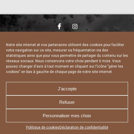
NOUS CONTACTER
MENTIONS LÉGALES
CHARTE DE CONFIDENTIALITÉ
DÉCLARATION DE CONFIDENTIALITÉ
Notre site internet et nos partenaires utilisent des cookies pour faciliter
POLITIQUE D’UTILISATION DES COOKIES
votre navigation sur ce site, mesurer sa fréquentation via des
RÉALISÉ PAR L’AGENCE WEB A3 WEB
statistiques ainsi que pour vous permettre de partager du contenu sur les
réseaux sociaux. Nous conservons votre choix pendant 6 mois. Vous
pouvez changer d'avis à tout moment en cliquant sur l'icône "gérer les
cookies" en bas à gauche de chaque page de notre site internet.
J'accepte
Refuser
Personnaliser mes choix
Appuyez sur le bouton partager en bas de votre
Politique de cookies
Déclaration de confidentialité
navigateur, puis sur "Sur l'écran d'accueil" pour obtenir le