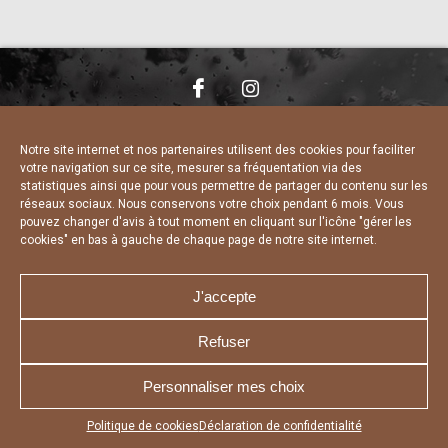
NOUS CONTACTER
MENTIONS LÉGALES
CHARTE DE CONFIDENTIALITÉ
DÉCLARATION DE CONFIDENTIALITÉ
Notre site internet et nos partenaires utilisent des cookies pour faciliter
POLITIQUE D’UTILISATION DES COOKIES
votre navigation sur ce site, mesurer sa fréquentation via des
RÉALISÉ PAR L’AGENCE WEB A3 WEB
statistiques ainsi que pour vous permettre de partager du contenu sur les
réseaux sociaux. Nous conservons votre choix pendant 6 mois. Vous
pouvez changer d'avis à tout moment en cliquant sur l'icône "gérer les
cookies" en bas à gauche de chaque page de notre site internet.
J'accepte
Refuser
Personnaliser mes choix
Appuyez sur le bouton partager en bas de votre
Politique de cookies
Déclaration de confidentialité
navigateur, puis sur "Sur l'écran d'accueil" pour obtenir le