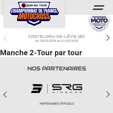
ACCUEIL
ACTUS
CALENDRIER
CASTELNAU-DE-LÉVIS (81)
RÉSULTATS
du 28/02/2026 au 01/03/2026
Manche 2-Tour par tour
PHOTOS / WEB TV
CHAMPIONNAT
NOS PARTENAIRES
PARTENAIRES
accéder à la billetterie
PARTENAIRES OFFICIELS