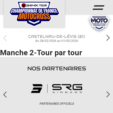
ACCUEIL
ACTUS
CALENDRIER
CASTELNAU-DE-LÉVIS (81)
RÉSULTATS
du 28/02/2026 au 01/03/2026
Manche 2-Tour par tour
PHOTOS / WEB TV
CHAMPIONNAT
NOS PARTENAIRES
PARTENAIRES
accéder à la billetterie
PARTENAIRES OFFICIELS