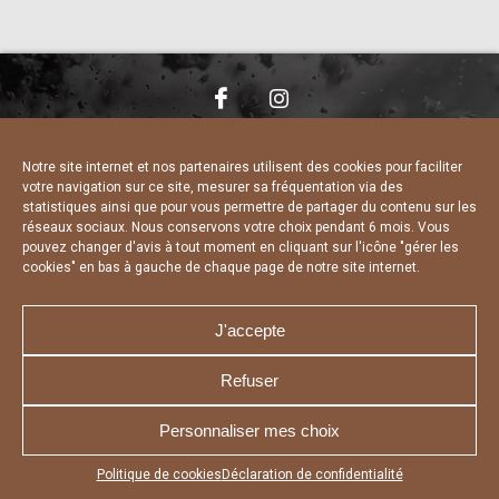
NOUS CONTACTER
MENTIONS LÉGALES
CHARTE DE CONFIDENTIALITÉ
DÉCLARATION DE CONFIDENTIALITÉ
Notre site internet et nos partenaires utilisent des cookies pour faciliter
POLITIQUE D’UTILISATION DES COOKIES
votre navigation sur ce site, mesurer sa fréquentation via des
RÉALISÉ PAR L’AGENCE WEB A3 WEB
statistiques ainsi que pour vous permettre de partager du contenu sur les
réseaux sociaux. Nous conservons votre choix pendant 6 mois. Vous
pouvez changer d'avis à tout moment en cliquant sur l'icône "gérer les
cookies" en bas à gauche de chaque page de notre site internet.
J'accepte
Refuser
Personnaliser mes choix
Appuyez sur le bouton partager en bas de votre
Politique de cookies
Déclaration de confidentialité
navigateur, puis sur "Sur l'écran d'accueil" pour obtenir le