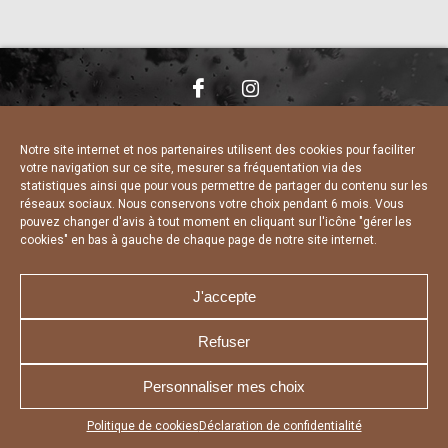
NOUS CONTACTER
MENTIONS LÉGALES
CHARTE DE CONFIDENTIALITÉ
DÉCLARATION DE CONFIDENTIALITÉ
Notre site internet et nos partenaires utilisent des cookies pour faciliter
POLITIQUE D’UTILISATION DES COOKIES
votre navigation sur ce site, mesurer sa fréquentation via des
RÉALISÉ PAR L’AGENCE WEB A3 WEB
statistiques ainsi que pour vous permettre de partager du contenu sur les
réseaux sociaux. Nous conservons votre choix pendant 6 mois. Vous
pouvez changer d'avis à tout moment en cliquant sur l'icône "gérer les
cookies" en bas à gauche de chaque page de notre site internet.
J'accepte
Refuser
Personnaliser mes choix
Appuyez sur le bouton partager en bas de votre
Politique de cookies
Déclaration de confidentialité
navigateur, puis sur "Sur l'écran d'accueil" pour obtenir le