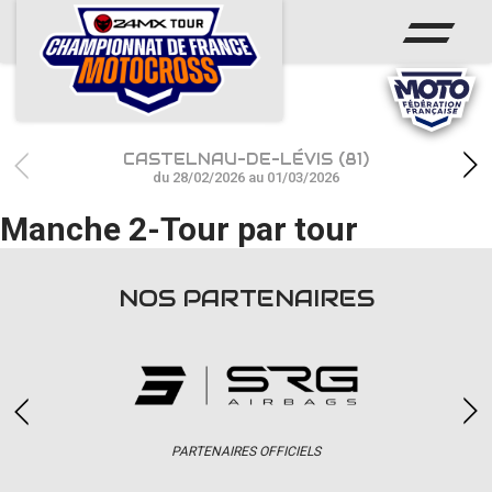
ACCUEIL
ACTUS
CALENDRIER
CASTELNAU-DE-LÉVIS (81)
RÉSULTATS
du 28/02/2026 au 01/03/2026
Manche 2-Tour par tour
PHOTOS / WEB TV
CHAMPIONNAT
NOS PARTENAIRES
PARTENAIRES
accéder à la billetterie
PARTENAIRES OFFICIELS