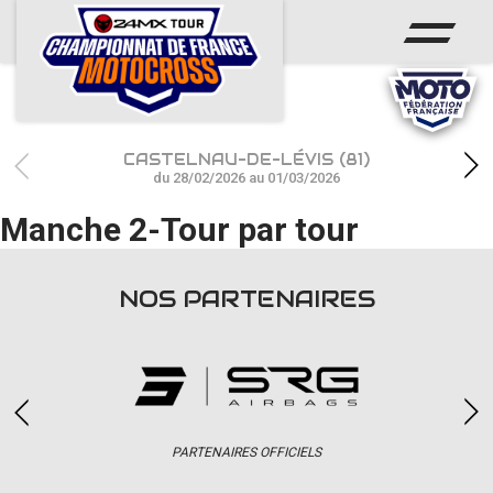
ACCUEIL
ACTUS
CALENDRIER
CASTELNAU-DE-LÉVIS (81)
RÉSULTATS
du 28/02/2026 au 01/03/2026
Manche 2-Tour par tour
PHOTOS / WEB TV
CHAMPIONNAT
NOS PARTENAIRES
PARTENAIRES
accéder à la billetterie
PARTENAIRES OFFICIELS