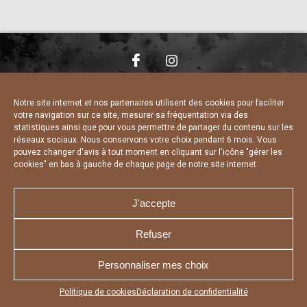
NOUS CONTACTER
MENTIONS LÉGALES
CHARTE DE CONFIDENTIALITÉ
DÉCLARATION DE CONFIDENTIALITÉ
Notre site internet et nos partenaires utilisent des cookies pour faciliter
POLITIQUE D’UTILISATION DES COOKIES
votre navigation sur ce site, mesurer sa fréquentation via des
RÉALISÉ PAR L’AGENCE WEB A3 WEB
statistiques ainsi que pour vous permettre de partager du contenu sur les
réseaux sociaux. Nous conservons votre choix pendant 6 mois. Vous
pouvez changer d'avis à tout moment en cliquant sur l'icône "gérer les
cookies" en bas à gauche de chaque page de notre site internet.
J'accepte
Refuser
Personnaliser mes choix
Appuyez sur le bouton partager en bas de votre
Politique de cookies
Déclaration de confidentialité
navigateur, puis sur "Sur l'écran d'accueil" pour obtenir le