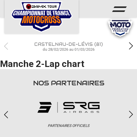
ACCUEIL
ACTUS
CALENDRIER
CASTELNAU-DE-LÉVIS (81)
RÉSULTATS
du 28/02/2026 au 01/03/2026
Manche 2-Lap chart
PHOTOS / WEB TV
CHAMPIONNAT
NOS PARTENAIRES
PARTENAIRES
accéder à la billetterie
PARTENAIRES OFFICIELS