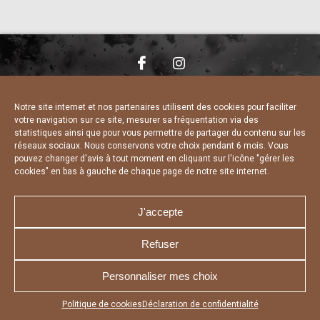
NOUS CONTACTER
MENTIONS LÉGALES
CHARTE DE CONFIDENTIALITÉ
DÉCLARATION DE CONFIDENTIALITÉ
Notre site internet et nos partenaires utilisent des cookies pour faciliter
POLITIQUE D’UTILISATION DES COOKIES
votre navigation sur ce site, mesurer sa fréquentation via des
RÉALISÉ PAR L’AGENCE WEB A3 WEB
statistiques ainsi que pour vous permettre de partager du contenu sur les
réseaux sociaux. Nous conservons votre choix pendant 6 mois. Vous
pouvez changer d'avis à tout moment en cliquant sur l'icône "gérer les
cookies" en bas à gauche de chaque page de notre site internet.
J'accepte
Refuser
Personnaliser mes choix
Appuyez sur le bouton partager en bas de votre
Politique de cookies
Déclaration de confidentialité
navigateur, puis sur "Sur l'écran d'accueil" pour obtenir le